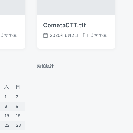
CometaCTT.ttf
英文字体
2020年6月2日
英文字体
发
发
布
布
日
于
期
站长统计
六
日
1
2
8
9
15
16
22
23