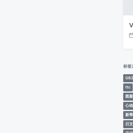
V
标签
GB2
ttc
图
心
新
日