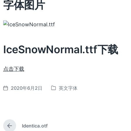
字体图片
IceSnowNormal.ttf下载
点击下载
2020年6月2日
英文字体
发
发
布
布
日
于
期
Identica.otf
上