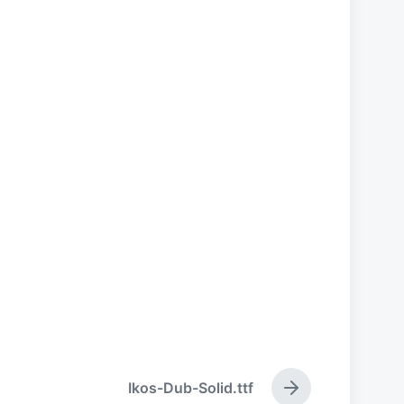
Ikos-Dub-Solid.ttf
下