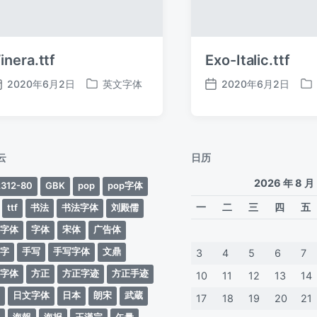
inera.ttf
Exo-Italic.ttf
2020年6月2日
英文字体
2020年6月2日
发
发
发
发
布
布
布
布
日
于
日
于
期
期
云
日历
2026 年 8 月
312-80
GBK
pop
pop字体
一
二
三
四
五
ttf
书法
书法字体
刘殿儒
案字体
字体
宋体
广告体
动字
手写
手写字体
文鼎
3
4
5
6
7
蒂字体
方正
方正字迹
方正手迹
10
11
12
13
14
文
日文字体
日本
朗宋
武蔵
17
18
19
20
21