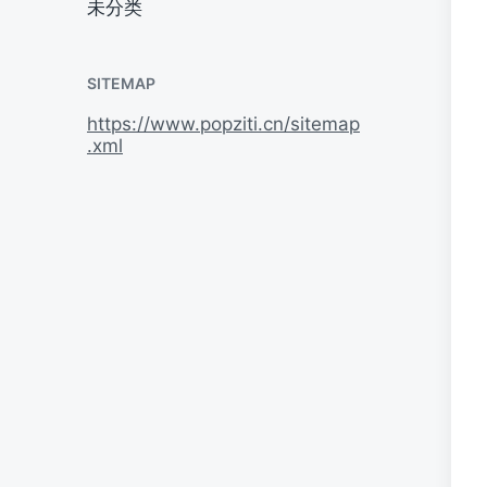
未分类
SITEMAP
https://www.popziti.cn/sitemap
.xml