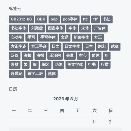
期
标签云
GB2312-80
GBK
pop
pop字体
ttc
ttf
书法
书法字体
刘殿儒
图案字体
字体
宋体
广告体
心动字
手写
手写字体
文鼎
新蒂字体
方正
方正字迹
方正手迹
日文
日文字体
日本
朗宋
武蔵
汉仪
海報
海报
王漢宗
矢量
空心
简体
粗
素材
繁
细
综艺
花体
英文字体
行书
行楷
超世紀
造字工房
黑体
日历
2026 年 8 月
一
二
三
四
五
六
日
1
2