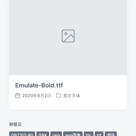
Emulate-Bold.ttf
2020年6月2日
英文字体
发
发
布
布
日
于
期
标签云
GB2312-80
GBK
pop
pop字体
ttc
ttf
书法