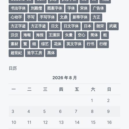
书法字体
刘殿儒
图案字体
字体
宋体
广告体
心动字
手写
手写字体
文鼎
新蒂字体
方正
方正字迹
方正手迹
日文
日文字体
日本
朗宋
武蔵
汉仪
海報
海报
王漢宗
矢量
空心
简体
粗
素材
繁
细
综艺
花体
英文字体
行书
行楷
超世紀
造字工房
黑体
日历
2026 年 8 月
一
二
三
四
五
六
日
1
2
3
4
5
6
7
8
9
10
11
12
13
14
15
16