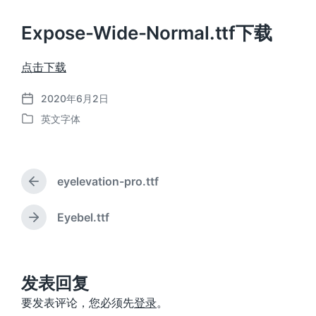
Expose-Wide-Normal.ttf下载
点击下载
2020年6月2日
发
英文字体
布
发
日
布
期
于
eyelevation-pro.ttf
上
篇
文
Eyebel.ttf
下
章
篇
：
文
章
：
发表回复
要发表评论，您必须先
登录
。