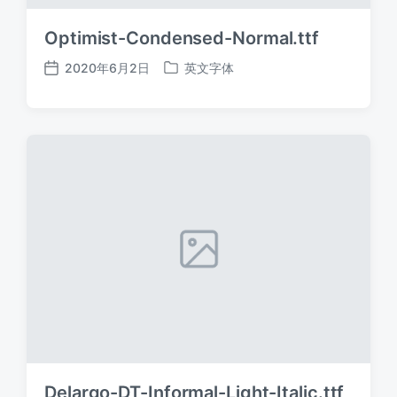
Optimist-Condensed-Normal.ttf
2020年6月2日
英文字体
发
发
布
布
日
于
期
Delargo-DT-Informal-Light-Italic.ttf