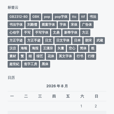
期
标签云
GB2312-80
GBK
pop
pop字体
ttc
ttf
书法
书法字体
刘殿儒
图案字体
字体
宋体
广告体
心动字
手写
手写字体
文鼎
新蒂字体
方正
方正字迹
方正手迹
日文
日文字体
日本
朗宋
武蔵
汉仪
海報
海报
王漢宗
矢量
空心
简体
粗
素材
繁
细
综艺
花体
英文字体
行书
行楷
超世紀
造字工房
黑体
日历
2026 年 8 月
一
二
三
四
五
六
日
1
2