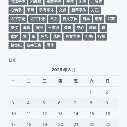
书法字体
刘殿儒
图案字体
字体
宋体
广告体
心动字
手写
手写字体
文鼎
新蒂字体
方正
方正字迹
方正手迹
日文
日文字体
日本
朗宋
武蔵
汉仪
海報
海报
王漢宗
矢量
空心
简体
粗
素材
繁
细
综艺
花体
英文字体
行书
行楷
超世紀
造字工房
黑体
日历
2026 年 8 月
一
二
三
四
五
六
日
1
2
3
4
5
6
7
8
9
10
11
12
13
14
15
16
17
18
19
20
21
22
23