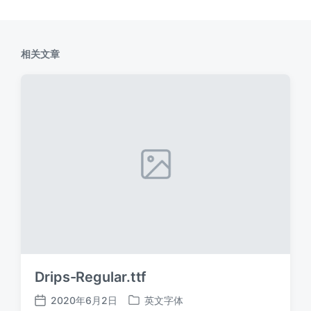
相关文章
Drips-Regular.ttf
2020年6月2日
英文字体
发
发