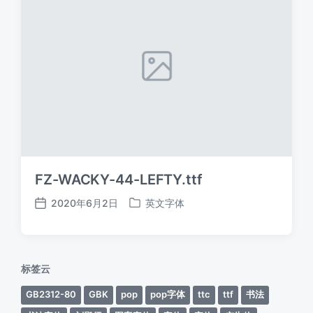
FZ-WACKY-44-LEFTY.ttf
2020年6月2日
英文字体
发
发
布
布
日
于
期
标签云
GB2312-80
GBK
pop
pop字体
ttc
ttf
书法