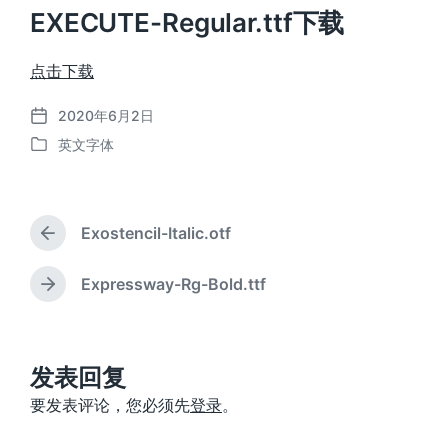
EXECUTE-Regular.ttf下载
点击下载
2020年6月2日
发
英文字体
布
发
日
布
期
于
Exostencil-Italic.otf
上
篇
文
Expressway-Rg-Bold.ttf
下
章
篇
：
文
章
：
发表回复
要发表评论，您必须先
登录
。