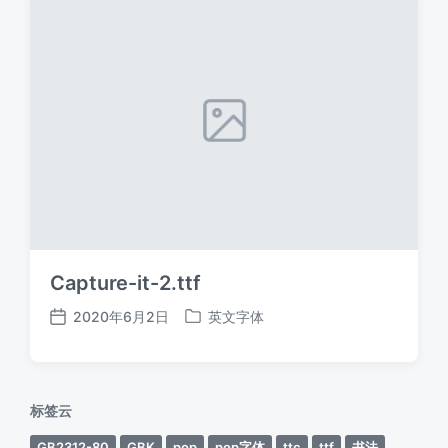
Capture-it-2.ttf
2020年6月2日
英文字体
发
发
布
布
日
于
期
标签云
GB2312-80
GBK
pop
pop字体
ttc
ttf
书法