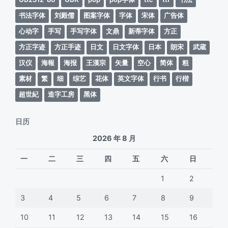
书法字体
刘殿儒
图案字体
字体
宋体
广告体
心动字
手写
手写字体
文鼎
新蒂字体
方正
方正字迹
方正手迹
日文
日文字体
日本
朗宋
武蔵
汉仪
海報
海报
王漢宗
矢量
空心
简体
粗
素材
繁
细
综艺
花体
英文字体
行书
行楷
超世紀
造字工房
黑体
日历
2026 年 8 月
一
二
三
四
五
六
日
1
2
3
4
5
6
7
8
9
10
11
12
13
14
15
16