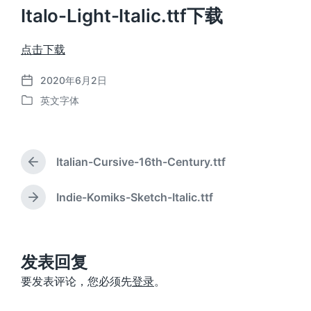
Italo-Light-Italic.ttf下载
点击下载
2020年6月2日
发
英文字体
布
发
日
布
期
于
Italian-Cursive-16th-Century.ttf
上
篇
文
Indie-Komiks-Sketch-Italic.ttf
下
章
篇
：
文
章
：
发表回复
要发表评论，您必须先
登录
。