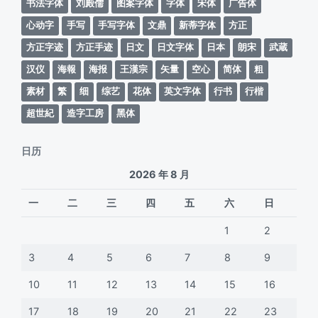
书法字体
刘殿儒
图案字体
字体
宋体
广告体
心动字
手写
手写字体
文鼎
新蒂字体
方正
方正字迹
方正手迹
日文
日文字体
日本
朗宋
武蔵
汉仪
海報
海报
王漢宗
矢量
空心
简体
粗
素材
繁
细
综艺
花体
英文字体
行书
行楷
超世紀
造字工房
黑体
日历
2026 年 8 月
一
二
三
四
五
六
日
1
2
3
4
5
6
7
8
9
10
11
12
13
14
15
16
17
18
19
20
21
22
23