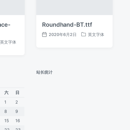
ace-
Roundhand-BT.ttf
2020年6月2日
英文字体
发
发
英文字体
布
布
日
于
期
站长统计
六
日
1
2
8
9
15
16
22
23