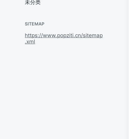
未分类
SITEMAP
https://www.popziti.cn/sitemap
.xml