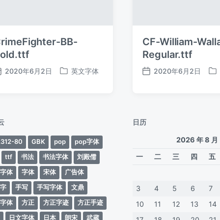
rimeFighter-BB-
CF-William-Wall
old.ttf
Regular.ttf
2020年6月2日
英文字体
2020年6月2日
发
发
发
发
布
布
布
布
日
于
日
于
期
期
云
日历
2026 年 8 月
312-80
GBK
pop
pop字体
一
二
三
四
五
ttf
书法
书法字体
刘殿儒
案字体
字体
宋体
广告体
动字
手写
手写字体
文鼎
3
4
5
6
7
蒂字体
方正
方正字迹
方正手迹
10
11
12
13
14
文
日文字体
日本
朗宋
武蔵
17
18
19
20
21