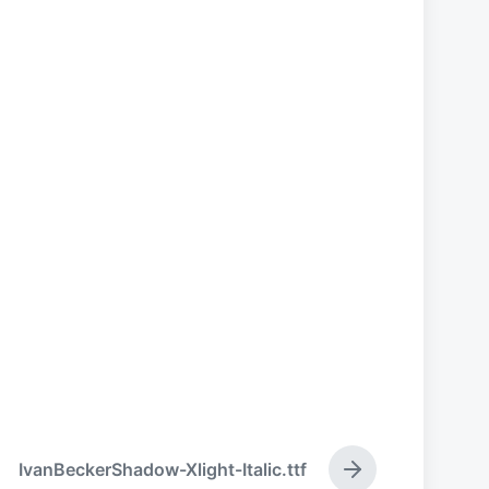
IvanBeckerShadow-Xlight-Italic.ttf
下