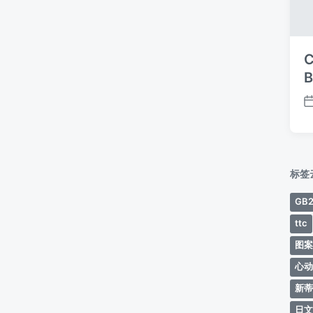
C
B
标签
GB2
ttc
图
心
新
日