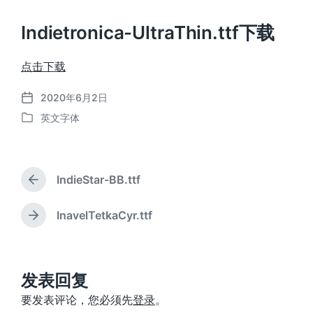
Indietronica-UltraThin.ttf下载
点击下载
2020年6月2日
发
英文字体
布
发
日
布
期
于
IndieStar-BB.ttf
上
篇
文
InavelTetkaCyr.ttf
下
章
篇
：
文
章
：
发表回复
要发表评论，您必须先
登录
。