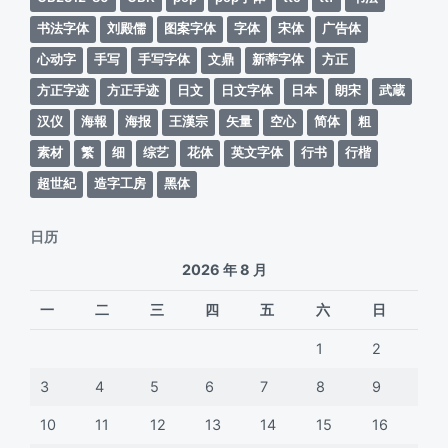
书法字体
刘殿儒
图案字体
字体
宋体
广告体
心动字
手写
手写字体
文鼎
新蒂字体
方正
方正字迹
方正手迹
日文
日文字体
日本
朗宋
武蔵
汉仪
海報
海报
王漢宗
矢量
空心
简体
粗
素材
繁
细
综艺
花体
英文字体
行书
行楷
超世紀
造字工房
黑体
日历
2026 年 8 月
一
二
三
四
五
六
日
1
2
3
4
5
6
7
8
9
10
11
12
13
14
15
16