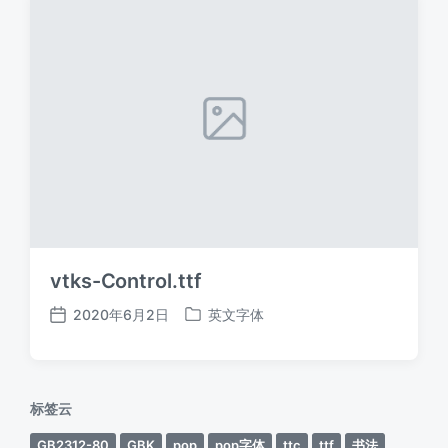
vtks-Control.ttf
2020年6月2日
英文字体
发
发
布
布
日
于
期
标签云
GB2312-80
GBK
pop
pop字体
ttc
ttf
书法