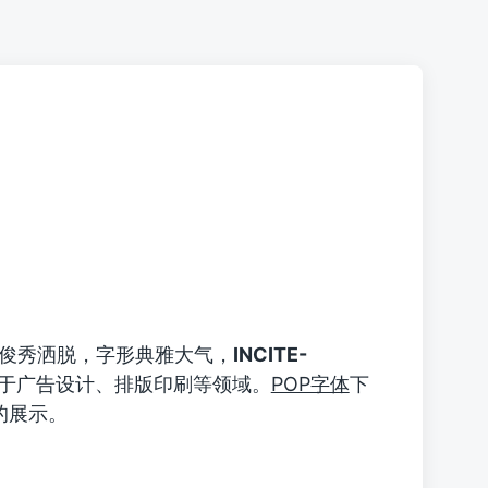
俊秀洒脱，字形典雅大气，
INCITE-
于广告设计、排版印刷等领域。
POP字体
下
片的展示。