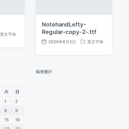
NotehandLefty-
Regular-copy-2-.ttf
英文字体
2020年6月2日
英文字体
发
发
布
布
日
于
期
站长统计
六
日
1
2
8
9
15
16
22
23