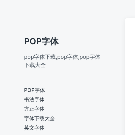
POP字体
pop字体下载,pop字体,pop字体
下载大全
POP字体
书法字体
方正字体
字体下载大全
英文字体