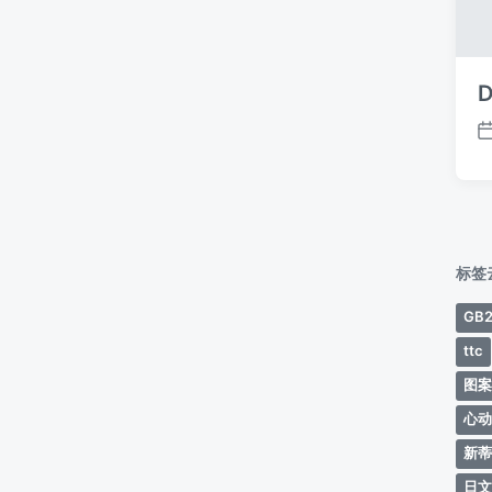
D
标签
GB2
ttc
图
心
新
日