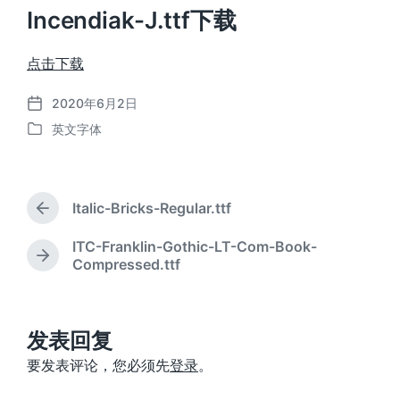
Incendiak-J.ttf下载
点击下载
2020年6月2日
发
英文字体
布
发
日
布
期
于
Italic-Bricks-Regular.ttf
上
篇
ITC-Franklin-Gothic-LT-Com-Book-
文
下
Compressed.ttf
章
篇
：
文
章
：
发表回复
要发表评论，您必须先
登录
。