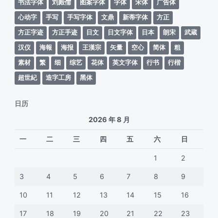
书法字体
刘殿儒
图案字体
字体
宋体
广告体
心动字
手写
手写字体
文鼎
新蒂字体
方正
方正字迹
方正手迹
日文
日文字体
日本
朗宋
武蔵
汉仪
海報
海报
王漢宗
矢量
空心
简体
粗
素材
繁
细
综艺
花体
英文字体
行书
行楷
超世紀
造字工房
黑体
日历
2026 年 8 月
一
二
三
四
五
六
日
1
2
3
4
5
6
7
8
9
10
11
12
13
14
15
16
17
18
19
20
21
22
23