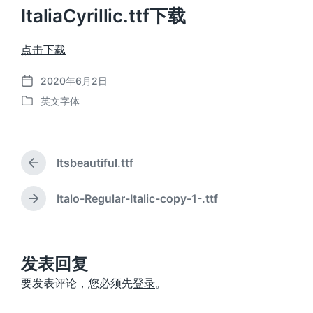
ItaliaCyrillic.ttf下载
点击下载
2020年6月2日
发
英文字体
布
发
日
布
期
于
Itsbeautiful.ttf
上
篇
文
Italo-Regular-Italic-copy-1-.ttf
下
章
篇
：
文
章
：
发表回复
要发表评论，您必须先
登录
。