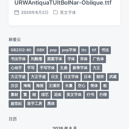
URWAntiquaTUltBolNar-Oblique.ttf
2020年6月2日
英文字体
发
发
布
布
日
于
期
标签云
GB2312-80
GBK
pop
pop字体
ttc
ttf
书法
书法字体
刘殿儒
图案字体
字体
宋体
广告体
心动字
手写
手写字体
文鼎
新蒂字体
方正
方正字迹
方正手迹
日文
日文字体
日本
朗宋
武蔵
汉仪
海報
海报
王漢宗
矢量
空心
简体
粗
素材
繁
细
综艺
花体
英文字体
行书
行楷
超世紀
造字工房
黑体
日历
2026 年 8 月