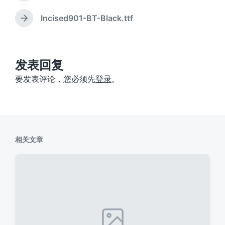
篇
文
Incised901-BT-Black.ttf
下
章
篇
：
文
章
：
发表回复
要发表评论，您必须先
登录
。
相关文章