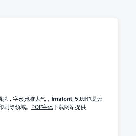
洒脱，字形典雅大气，
Irnafont_5.ttf
也是设
印刷等领域。
POP字体
下载网站提供