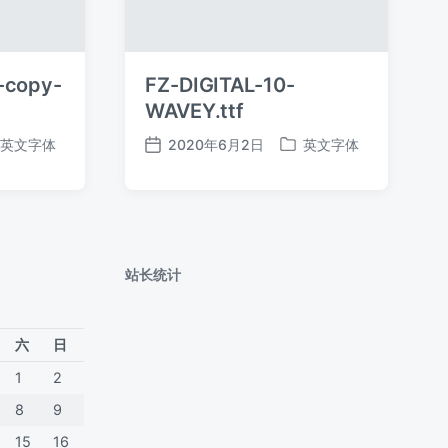
-copy-
FZ-DIGITAL-10-
WAVEY.ttf
英文字体
2020年6月2日
英文字体
发
发
布
布
日
于
期
站长统计
六
日
1
2
8
9
15
16