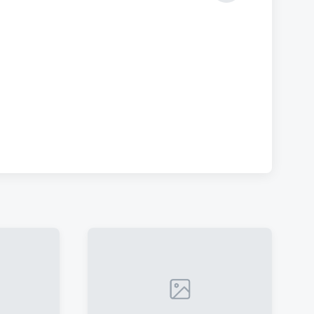
篇
文
章
：