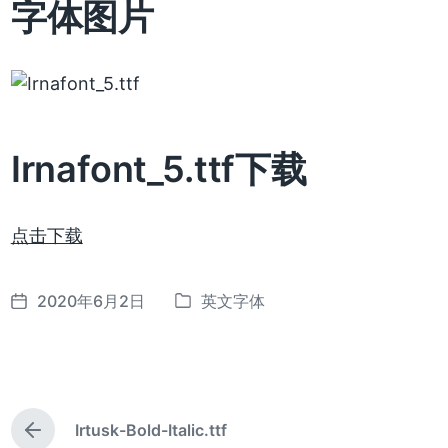
字体图片
Irnafont_5.ttf下载
点击下载
2020年6月2日
英文字体
发
发
布
布
日
于
期
Irtusk-Bold-Italic.ttf
上