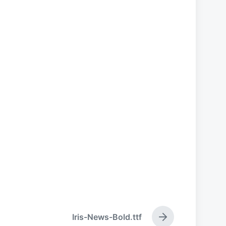
Iris-News-Bold.ttf
下