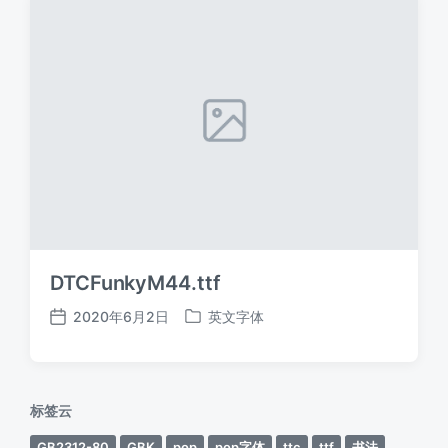
DTCFunkyM44.ttf
2020年6月2日
英文字体
发
发
布
布
日
于
期
标签云
GB2312-80
GBK
pop
pop字体
ttc
ttf
书法