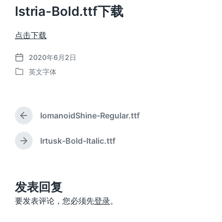
Istria-Bold.ttf下载
点击下载
2020年6月2日
发
英文字体
布
发
日
布
期
于
IomanoidShine-Regular.ttf
上
篇
文
Irtusk-Bold-Italic.ttf
下
章
篇
：
文
章
：
发表回复
要发表评论，您必须先
登录
。