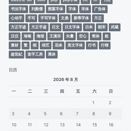
书法字体
刘殿儒
图案字体
字体
宋体
广告体
心动字
手写
手写字体
文鼎
新蒂字体
方正
方正字迹
方正手迹
日文
日文字体
日本
朗宋
武蔵
汉仪
海報
海报
王漢宗
矢量
空心
简体
粗
素材
繁
细
综艺
花体
英文字体
行书
行楷
超世紀
造字工房
黑体
日历
2026 年 8 月
一
二
三
四
五
六
日
1
2
3
4
5
6
7
8
9
10
11
12
13
14
15
16