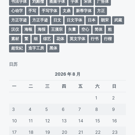
书法字体
刘殿儒
图案字体
字体
宋体
广告体
心动字
手写
手写字体
文鼎
新蒂字体
方正
方正字迹
方正手迹
日文
日文字体
日本
朗宋
武蔵
汉仪
海報
海报
王漢宗
矢量
空心
简体
粗
素材
繁
细
综艺
花体
英文字体
行书
行楷
超世紀
造字工房
黑体
日历
2026 年 8 月
一
二
三
四
五
六
日
1
2
3
4
5
6
7
8
9
10
11
12
13
14
15
16
17
18
19
20
21
22
23