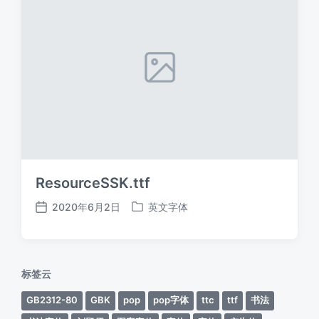
ResourceSSK.ttf
2020年6月2日
英文字体
发
发
布
布
日
于
期
标签云
GB2312-80
GBK
pop
pop字体
ttc
ttf
书法