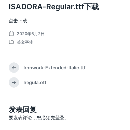
ISADORA-Regular.ttf下载
点击下载
2020年6月2日
发
英文字体
布
发
日
布
期
于
Ironwork-Extended-Italic.ttf
上
篇
文
Iregula.otf
下
章
篇
：
文
章
：
发表回复
要发表评论，您必须先
登录
。