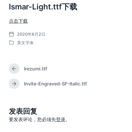
Ismar-Light.ttf下载
点击下载
2020年6月2日
发
英文字体
布
发
日
布
期
于
Irezumi.ttf
上
篇
文
Invite-Engraved-SF-Italic.ttf
下
章
篇
：
文
章
：
发表回复
要发表评论，您必须先
登录
。