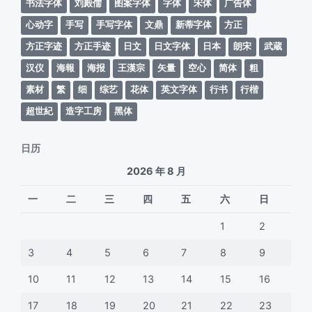
书法字体
刘殿儒
图案字体
字体
宋体
广告体
心动字
手写
手写字体
文鼎
新蒂字体
方正
方正字迹
方正手迹
日文
日文字体
日本
朗宋
武蔵
汉仪
海報
海报
王漢宗
矢量
空心
简体
粗
素材
繁
细
综艺
花体
英文字体
行书
行楷
超世紀
造字工房
黑体
日历
2026 年 8 月
一
二
三
四
五
六
日
1
2
3
4
5
6
7
8
9
10
11
12
13
14
15
16
17
18
19
20
21
22
23