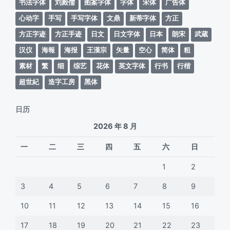
书法字体
刘殿儒
图案字体
字体
宋体
广告体
心动字
手写
手写字体
文鼎
新蒂字体
方正
方正字迹
方正手迹
日文
日文字体
日本
朗宋
武蔵
汉仪
海報
海报
王漢宗
矢量
空心
简体
粗
素材
繁
细
综艺
花体
英文字体
行书
行楷
超世紀
造字工房
黑体
日历
2026 年 8 月
一
二
三
四
五
六
日
1
2
3
4
5
6
7
8
9
10
11
12
13
14
15
16
17
18
19
20
21
22
23