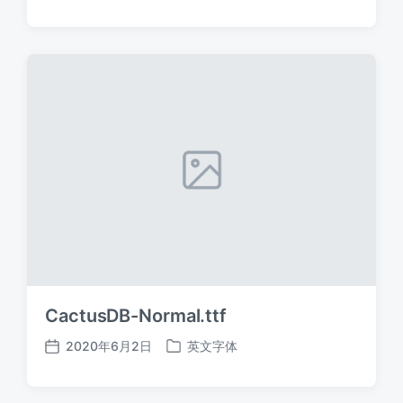
布
布
日
于
期
CactusDB-Normal.ttf
2020年6月2日
英文字体
发
发
布
布
日
于