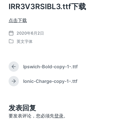
IRR3V3RSIBL3.ttf下载
点击下载
2020年6月2日
发
英文字体
布
发
日
布
期
于
Ipswich-Bold-copy-1-.ttf
上
篇
文
Ionic-Charge-copy-1-.ttf
下
章
篇
：
文
章
：
发表回复
要发表评论，您必须先
登录
。