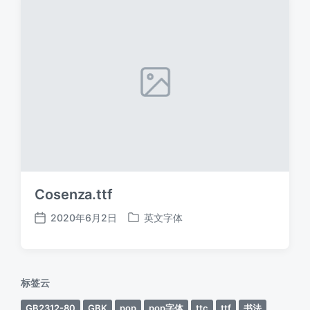
Cosenza.ttf
2020年6月2日
英文字体
发
发
布
布
日
于
期
标签云
GB2312-80
GBK
pop
pop字体
ttc
ttf
书法