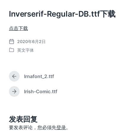
Inverserif-Regular-DB.ttf下载
点击下载
2020年6月2日
发
英文字体
布
发
日
布
期
于
Irnafont_2.ttf
上
篇
文
Irish-Comic.ttf
下
章
篇
：
文
章
：
发表回复
要发表评论，您必须先
登录
。