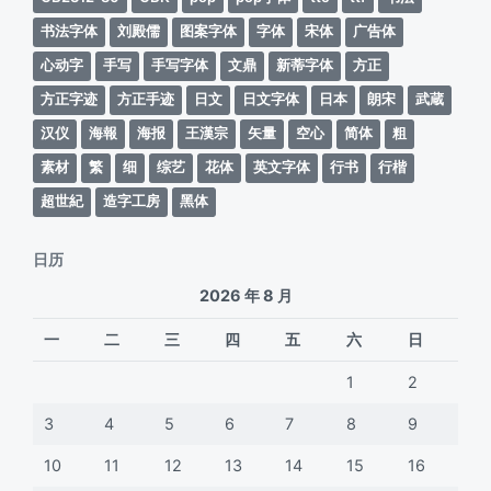
书法字体
刘殿儒
图案字体
字体
宋体
广告体
心动字
手写
手写字体
文鼎
新蒂字体
方正
方正字迹
方正手迹
日文
日文字体
日本
朗宋
武蔵
汉仪
海報
海报
王漢宗
矢量
空心
简体
粗
素材
繁
细
综艺
花体
英文字体
行书
行楷
超世紀
造字工房
黑体
日历
2026 年 8 月
一
二
三
四
五
六
日
1
2
3
4
5
6
7
8
9
10
11
12
13
14
15
16