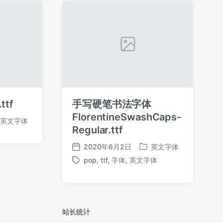
ttf
手写硬笔书法字体
FlorentineSwashCaps-
英文字体
Regular.ttf
2020年6月2日
英文字体
发
发
pop
,
ttf
,
字体
,
英文字体
布
布
标
日
于
签
期
站长统计