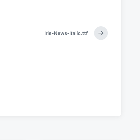
Iris-News-Italic.ttf
下
篇
文
章
：