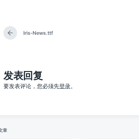
布
布
日
于
期
Iris-News.ttf
上
篇
文
章
：
发表回复
要发表评论，您必须先
登录
。
文章