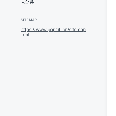
未分类
SITEMAP
https://www.popziti.cn/sitemap
.xml