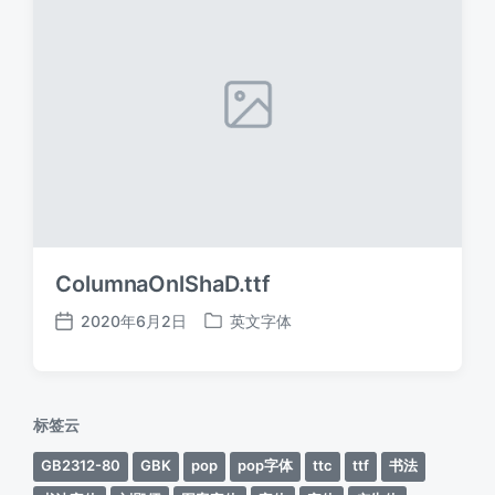
ColumnaOnlShaD.ttf
2020年6月2日
英文字体
发
发
布
布
日
于
期
标签云
GB2312-80
GBK
pop
pop字体
ttc
ttf
书法