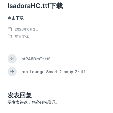
IsadoraHC.ttf下载
点击下载
2020年6月2日
发
英文字体
布
发
日
布
期
于
IntP48DmTt.ttf
上
篇
文
Iron-Lounge-Smart-2-copy-2-.ttf
下
章
篇
：
文
章
：
发表回复
要发表评论，您必须先
登录
。