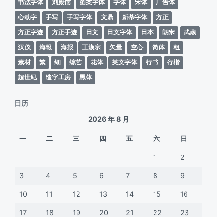
书法字体
刘殿儒
图案字体
字体
宋体
广告体
心动字
手写
手写字体
文鼎
新蒂字体
方正
方正字迹
方正手迹
日文
日文字体
日本
朗宋
武蔵
汉仪
海報
海报
王漢宗
矢量
空心
简体
粗
素材
繁
细
综艺
花体
英文字体
行书
行楷
超世紀
造字工房
黑体
日历
2026 年 8 月
一
二
三
四
五
六
日
1
2
3
4
5
6
7
8
9
10
11
12
13
14
15
16
17
18
19
20
21
22
23