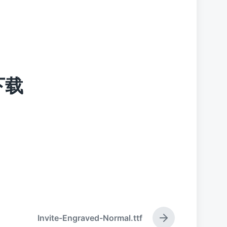
f下载
Invite-Engraved-Normal.ttf
下