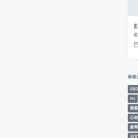
E
c
标签
GB2
ttc
图
心
新
日