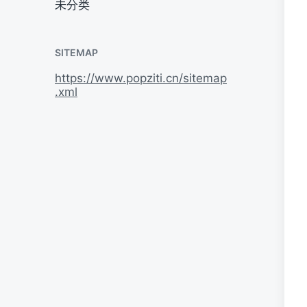
未分类
SITEMAP
https://www.popziti.cn/sitemap
.xml