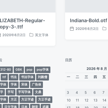
LIZABETH-Regular-
Indiana-Bold.otf
opy-3-.ttf
2020年6月2日
发
发
2020年6月2日
英文字体
布
布
发
发
日
于
布
布
期
日
于
期
云
日历
2026 年 8 月
312-80
GBK
pop
pop字体
一
二
三
四
五
ttf
书法
书法字体
刘殿儒
案字体
字体
宋体
广告体
动字
手写
手写字体
文鼎
3
4
5
6
7
蒂字体
方正
方正字迹
方正手迹
10
11
12
13
14
文
日文字体
日本
朗宋
武蔵
17
18
19
20
21