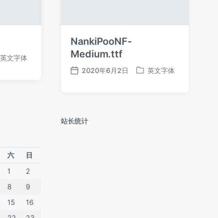
NankiPooNF-
Medium.ttf
英文字体
2020年6月2日
英文字体
发
发
布
布
日
于
期
站长统计
六
日
1
2
8
9
15
16
22
23