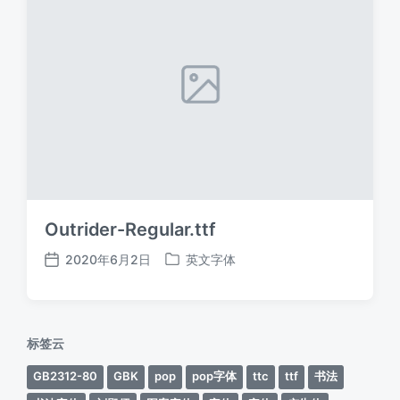
Outrider-Regular.ttf
2020年6月2日
英文字体
发
发
布
布
日
于
期
标签云
GB2312-80
GBK
pop
pop字体
ttc
ttf
书法