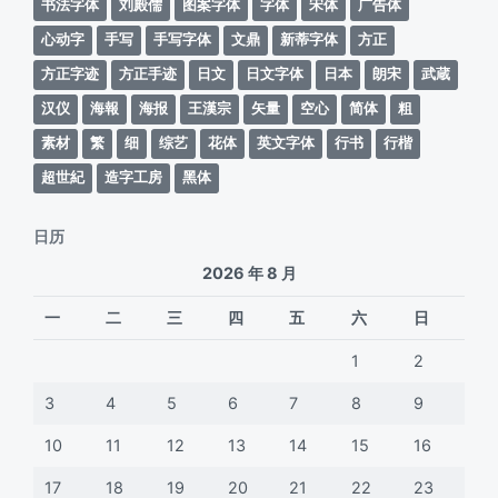
书法字体
刘殿儒
图案字体
字体
宋体
广告体
心动字
手写
手写字体
文鼎
新蒂字体
方正
方正字迹
方正手迹
日文
日文字体
日本
朗宋
武蔵
汉仪
海報
海报
王漢宗
矢量
空心
简体
粗
素材
繁
细
综艺
花体
英文字体
行书
行楷
超世紀
造字工房
黑体
日历
2026 年 8 月
一
二
三
四
五
六
日
1
2
3
4
5
6
7
8
9
10
11
12
13
14
15
16
17
18
19
20
21
22
23