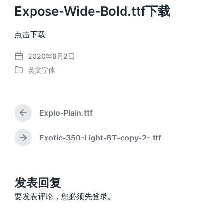
Expose-Wide-Bold.ttf下载
点击下载
2020年6月2日
发
英文字体
布
发
日
布
期
于
Explo-Plain.ttf
上
篇
文
Exotic-350-Light-BT-copy-2-.ttf
下
章
篇
：
文
章
：
发表回复
要发表评论，您必须先
登录
。