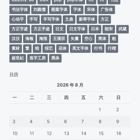
书法字体
刘殿儒
图案字体
字体
宋体
广告体
心动字
手写
手写字体
文鼎
新蒂字体
方正
方正字迹
方正手迹
日文
日文字体
日本
朗宋
武蔵
汉仪
海報
海报
王漢宗
矢量
空心
简体
粗
素材
繁
细
综艺
花体
英文字体
行书
行楷
超世紀
造字工房
黑体
日历
2026 年 8 月
一
二
三
四
五
六
日
1
2
3
4
5
6
7
8
9
10
11
12
13
14
15
16