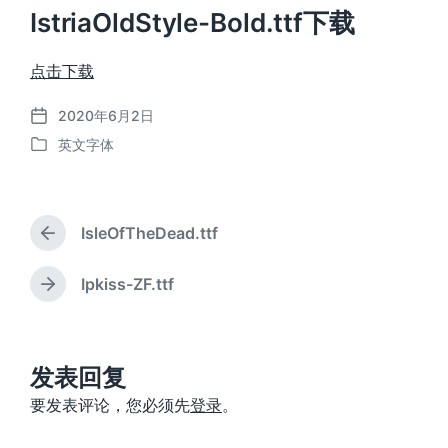
IstriaOldStyle-Bold.ttf下载
点击下载
2020年6月2日
发
英文字体
布
发
日
布
期
于
IsleOfTheDead.ttf
上
篇
文
Ipkiss-ZF.ttf
下
章
篇
：
文
章
：
发表回复
要发表评论，您必须先
登录
。