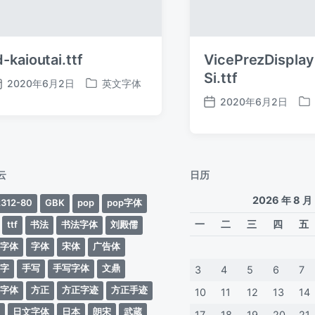
d-kaioutai.ttf
VicePrezDispla
Si.ttf
2020年6月2日
英文字体
发
发
2020年6月2日
布
布
发
发
日
于
布
布
期
日
于
期
云
日历
2026 年 8 月
312-80
GBK
pop
pop字体
一
二
三
四
五
ttf
书法
书法字体
刘殿儒
案字体
字体
宋体
广告体
动字
手写
手写字体
文鼎
3
4
5
6
7
蒂字体
方正
方正字迹
方正手迹
10
11
12
13
14
文
日文字体
日本
朗宋
武蔵
17
18
19
20
21