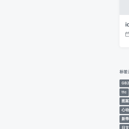
i
标签
GB2
ttc
图
心
新
日