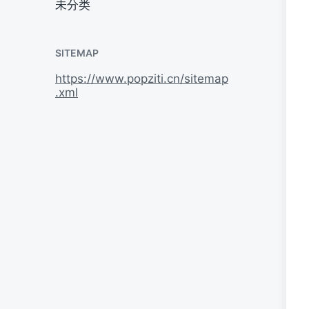
未分类
SITEMAP
https://www.popziti.cn/sitemap
.xml