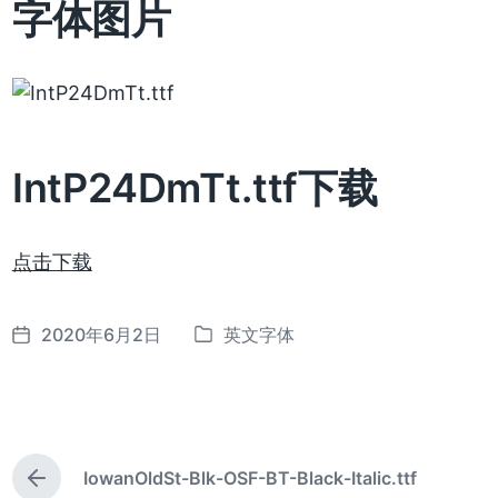
字体图片
IntP24DmTt.ttf下载
点击下载
2020年6月2日
英文字体
发
发
布
布
日
于
期
IowanOldSt-Blk-OSF-BT-Black-Italic.ttf
上