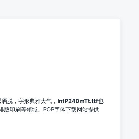
秀洒脱，字形典雅大气，
IntP24DmTt.ttf
也
排版印刷等领域。
POP字体
下载网站提供