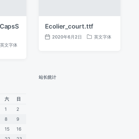
yCapsS
Ecolier_court.ttf
2020年6月2日
英文字体
发
发
英文字体
布
布
日
于
期
站长统计
六
日
1
2
8
9
15
16
22
23