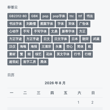
期
标签云
GB2312-80
GBK
pop
pop字体
ttc
ttf
书法
书法字体
刘殿儒
图案字体
字体
宋体
广告体
心动字
手写
手写字体
文鼎
新蒂字体
方正
方正字迹
方正手迹
日文
日文字体
日本
朗宋
武蔵
汉仪
海報
海报
王漢宗
矢量
空心
简体
粗
素材
繁
细
综艺
花体
英文字体
行书
行楷
超世紀
造字工房
黑体
日历
2026 年 8 月
一
二
三
四
五
六
日
1
2