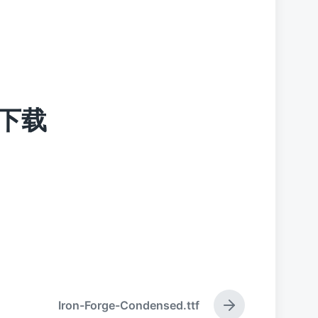
tf下载
Iron-Forge-Condensed.ttf
下