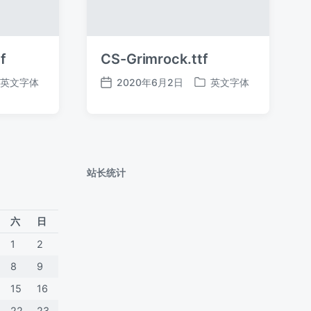
f
CS-Grimrock.ttf
英文字体
2020年6月2日
英文字体
发
发
布
布
日
于
期
站长统计
六
日
1
2
8
9
15
16
22
23