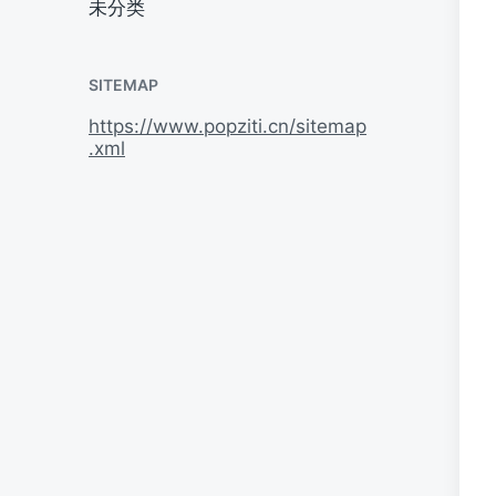
未分类
SITEMAP
https://www.popziti.cn/sitemap
.xml