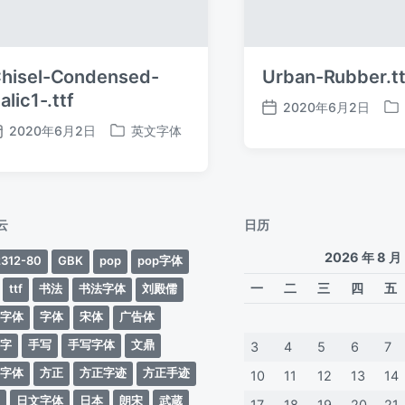
hisel-Condensed-
Urban-Rubber.tt
talic1-.ttf
2020年6月2日
发
发
2020年6月2日
英文字体
布
布
发
发
日
于
布
布
期
日
于
期
云
日历
2026 年 8 月
312-80
GBK
pop
pop字体
一
二
三
四
五
ttf
书法
书法字体
刘殿儒
案字体
字体
宋体
广告体
动字
手写
手写字体
文鼎
3
4
5
6
7
蒂字体
方正
方正字迹
方正手迹
10
11
12
13
14
文
日文字体
日本
朗宋
武蔵
17
18
19
20
21