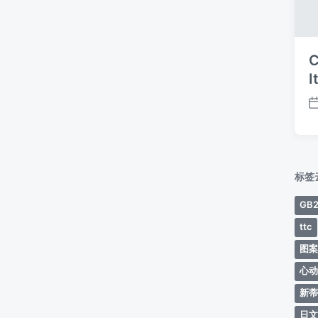
C
I
标签
GB2
ttc
图
心
新
日