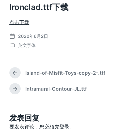
Ironclad.ttf下载
点击下载
2020年6月2日
发
英文字体
布
发
日
布
期
于
Island-of-Misfit-Toys-copy-2-.ttf
上
篇
文
Intramural-Contour-JL.ttf
下
章
篇
：
文
章
：
发表回复
要发表评论，您必须先
登录
。