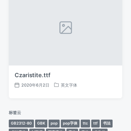
Czaristite.ttf
2020年6月2日
英文字体
发
发
布
布
日
于
期
标签云
GB2312-80
GBK
pop
pop字体
ttc
ttf
书法