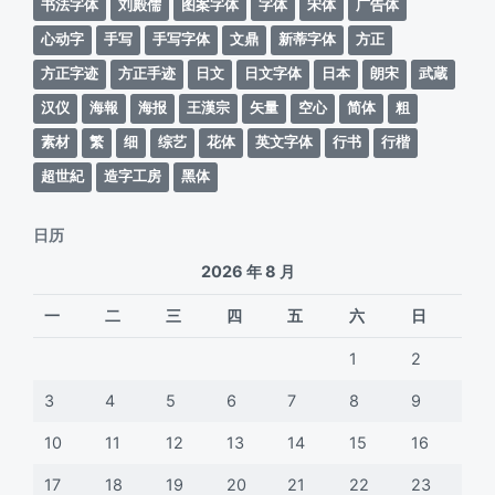
书法字体
刘殿儒
图案字体
字体
宋体
广告体
心动字
手写
手写字体
文鼎
新蒂字体
方正
方正字迹
方正手迹
日文
日文字体
日本
朗宋
武蔵
汉仪
海報
海报
王漢宗
矢量
空心
简体
粗
素材
繁
细
综艺
花体
英文字体
行书
行楷
超世紀
造字工房
黑体
日历
2026 年 8 月
一
二
三
四
五
六
日
1
2
3
4
5
6
7
8
9
10
11
12
13
14
15
16
17
18
19
20
21
22
23