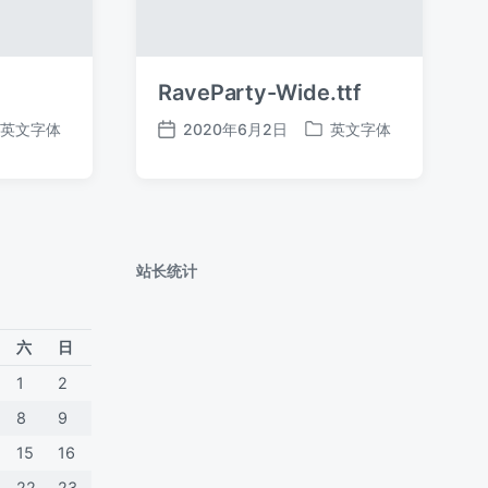
RaveParty-Wide.ttf
英文字体
2020年6月2日
英文字体
发
发
布
布
日
于
期
站长统计
六
日
1
2
8
9
15
16
22
23