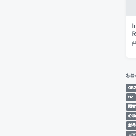
I
R
标签
GB2
ttc
图
心
新
日