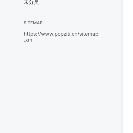
未分类
SITEMAP
https://www.popziti.cn/sitemap
.xml