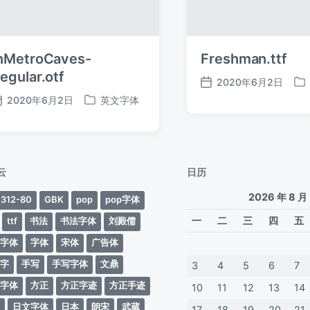
nMetroCaves-
Freshman.ttf
egular.otf
2020年6月2日
发
发
2020年6月2日
英文字体
布
布
发
发
日
于
布
布
期
日
于
期
云
日历
2026 年 8 月
312-80
GBK
pop
pop字体
一
二
三
四
五
ttf
书法
书法字体
刘殿儒
案字体
字体
宋体
广告体
动字
手写
手写字体
文鼎
3
4
5
6
7
蒂字体
方正
方正字迹
方正手迹
10
11
12
13
14
文
日文字体
日本
朗宋
武蔵
17
18
19
20
21