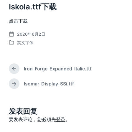
Iskola.ttf下载
点击下载
2020年6月2日
发
英文字体
布
发
日
布
期
于
Iron-Forge-Expanded-Italic.ttf
上
篇
文
Isomar-Display-SSi.ttf
下
章
篇
：
文
章
：
发表回复
要发表评论，您必须先
登录
。