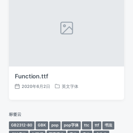
Function.ttf
2020年6月2日
英文字体
发
发
布
布
日
于
期
标签云
GB2312-80
GBK
pop
pop字体
ttc
ttf
书法