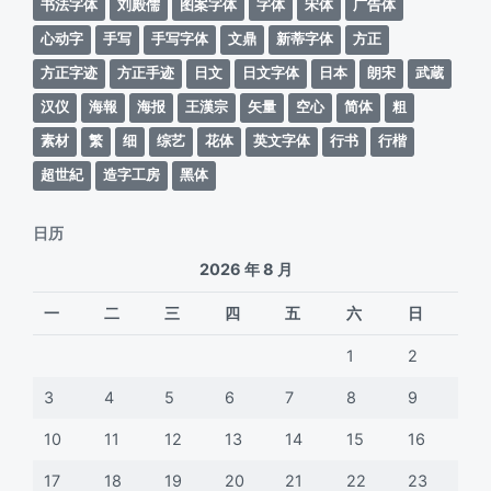
书法字体
刘殿儒
图案字体
字体
宋体
广告体
心动字
手写
手写字体
文鼎
新蒂字体
方正
方正字迹
方正手迹
日文
日文字体
日本
朗宋
武蔵
汉仪
海報
海报
王漢宗
矢量
空心
简体
粗
素材
繁
细
综艺
花体
英文字体
行书
行楷
超世紀
造字工房
黑体
日历
2026 年 8 月
一
二
三
四
五
六
日
1
2
3
4
5
6
7
8
9
10
11
12
13
14
15
16
17
18
19
20
21
22
23