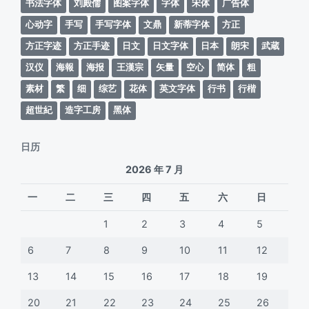
书法字体
刘殿儒
图案字体
字体
宋体
广告体
心动字
手写
手写字体
文鼎
新蒂字体
方正
方正字迹
方正手迹
日文
日文字体
日本
朗宋
武蔵
汉仪
海報
海报
王漢宗
矢量
空心
简体
粗
素材
繁
细
综艺
花体
英文字体
行书
行楷
超世紀
造字工房
黑体
日历
2026 年 7 月
一
二
三
四
五
六
日
1
2
3
4
5
6
7
8
9
10
11
12
13
14
15
16
17
18
19
20
21
22
23
24
25
26