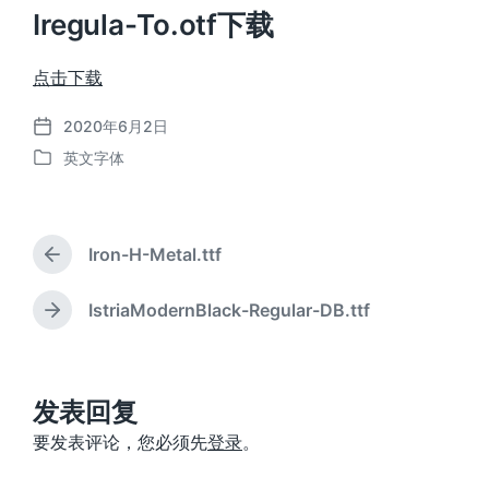
Iregula-To.otf下载
点击下载
2020年6月2日
发
英文字体
布
发
日
布
期
于
Iron-H-Metal.ttf
上
篇
文
IstriaModernBlack-Regular-DB.ttf
下
章
篇
：
文
章
：
发表回复
要发表评论，您必须先
登录
。