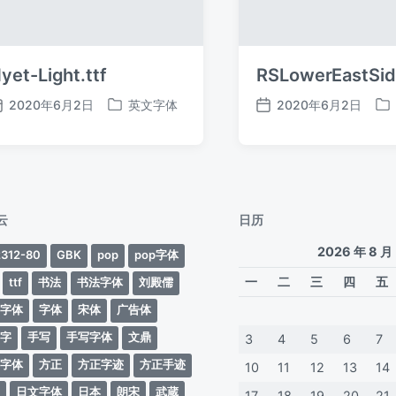
yet-Light.ttf
RSLowerEastSide
2020年6月2日
英文字体
2020年6月2日
发
发
发
发
布
布
布
布
日
于
日
于
期
期
云
日历
2026 年 8 月
312-80
GBK
pop
pop字体
一
二
三
四
五
ttf
书法
书法字体
刘殿儒
案字体
字体
宋体
广告体
动字
手写
手写字体
文鼎
3
4
5
6
7
蒂字体
方正
方正字迹
方正手迹
10
11
12
13
14
文
日文字体
日本
朗宋
武蔵
17
18
19
20
21