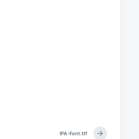
IPA-Font.ttf
下