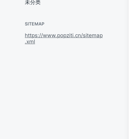
未分类
SITEMAP
https://www.popziti.cn/sitemap
.xml