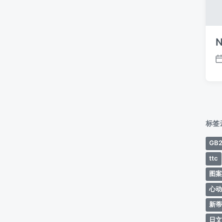
N
标签
GB2
ttc
图
心
新
日