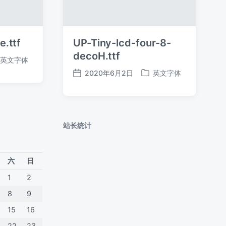
.ttf
UP-Tiny-lcd-four-8-
decoH.ttf
英文字体
2020年6月2日
英文字体
发
发
布
布
日
于
期
站长统计
六
日
1
2
8
9
15
16
22
23