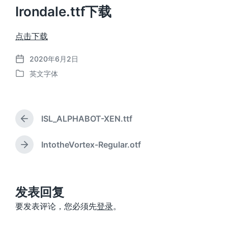
Irondale.ttf下载
点击下载
2020年6月2日
发
英文字体
布
发
日
布
期
于
ISL_ALPHABOT-XEN.ttf
上
篇
文
IntotheVortex-Regular.otf
下
章
篇
：
文
章
：
发表回复
要发表评论，您必须先
登录
。