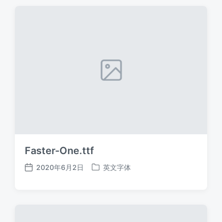
期
Faster-One.ttf
2020年6月2日
英文字体
发
发
布
布
日
于
期