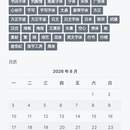
书法字体
刘殿儒
图案字体
字体
宋体
广告体
心动字
手写
手写字体
文鼎
新蒂字体
方正
方正字迹
方正手迹
日文
日文字体
日本
朗宋
武蔵
汉仪
海報
海报
王漢宗
矢量
空心
简体
粗
素材
繁
细
综艺
花体
英文字体
行书
行楷
超世紀
造字工房
黑体
日历
2026 年 8 月
一
二
三
四
五
六
日
1
2
3
4
5
6
7
8
9
10
11
12
13
14
15
16
17
18
19
20
21
22
23