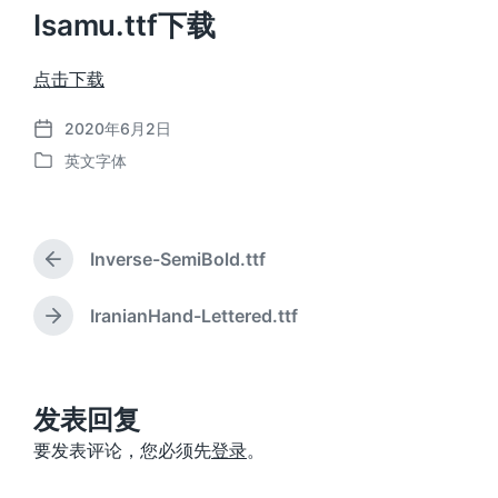
Isamu.ttf下载
点击下载
2020年6月2日
发
英文字体
布
发
日
布
期
于
Inverse-SemiBold.ttf
上
篇
文
IranianHand-Lettered.ttf
下
章
篇
：
文
章
：
发表回复
要发表评论，您必须先
登录
。