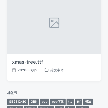
xmas-tree.ttf
2020年6月2日
英文字体
发
发
布
布
日
于
期
标签云
GB2312-80
GBK
pop
pop字体
ttc
ttf
书法