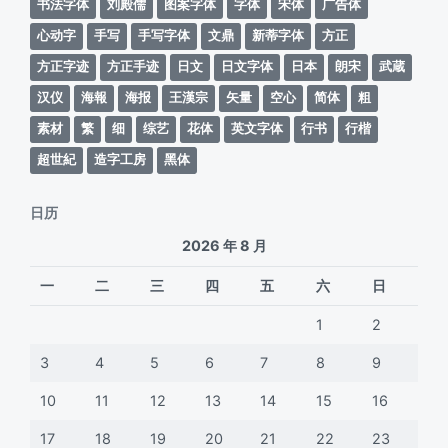
书法字体
刘殿儒
图案字体
字体
宋体
广告体
心动字
手写
手写字体
文鼎
新蒂字体
方正
方正字迹
方正手迹
日文
日文字体
日本
朗宋
武蔵
汉仪
海報
海报
王漢宗
矢量
空心
简体
粗
素材
繁
细
综艺
花体
英文字体
行书
行楷
超世紀
造字工房
黑体
日历
2026 年 8 月
一
二
三
四
五
六
日
1
2
3
4
5
6
7
8
9
10
11
12
13
14
15
16
17
18
19
20
21
22
23