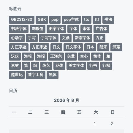
期
标签云
GB2312-80
GBK
pop
pop字体
ttc
ttf
书法
书法字体
刘殿儒
图案字体
字体
宋体
广告体
心动字
手写
手写字体
文鼎
新蒂字体
方正
方正字迹
方正手迹
日文
日文字体
日本
朗宋
武蔵
汉仪
海報
海报
王漢宗
矢量
空心
简体
粗
素材
繁
细
综艺
花体
英文字体
行书
行楷
超世紀
造字工房
黑体
日历
2026 年 8 月
一
二
三
四
五
六
日
1
2