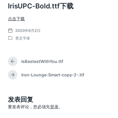
IrisUPC-Bold.ttf下载
点击下载
2020年6月2日
发
英文字体
布
发
日
布
期
于
IsBestestWithYou.ttf
上
篇
文
Iron-Lounge-Smart-copy-2-.ttf
下
章
篇
：
文
章
：
发表回复
要发表评论，您必须先
登录
。