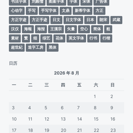
书法字体
刘殿儒
图案字体
字体
宋体
广告体
心动字
手写
手写字体
文鼎
新蒂字体
方正
方正字迹
方正手迹
日文
日文字体
日本
朗宋
武蔵
汉仪
海報
海报
王漢宗
矢量
空心
简体
粗
素材
繁
细
综艺
花体
英文字体
行书
行楷
超世紀
造字工房
黑体
日历
2026 年 8 月
一
二
三
四
五
六
日
1
2
3
4
5
6
7
8
9
10
11
12
13
14
15
16
17
18
19
20
21
22
23