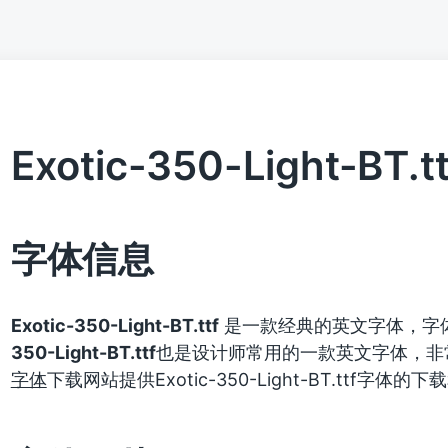
Exotic-350-Light-BT.tt
字体信息
Exotic-350-Light-BT.ttf
是一款经典的英文字体，字
350-Light-BT.ttf
也是设计师常用的一款英文字体，非
字体
下载网站提供Exotic-350-Light-BT.ttf字