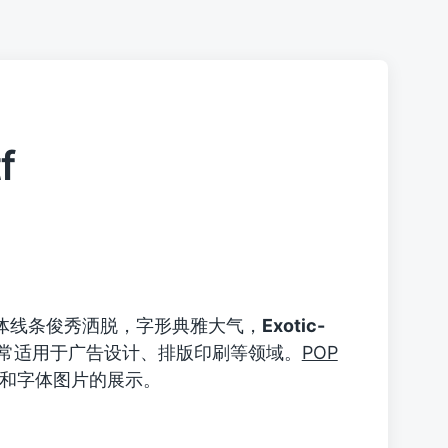
f
体线条俊秀洒脱，字形典雅大气，
Exotic-
常适用于广告设计、排版印刷等领域。
POP
体的下载和字体图片的展示。