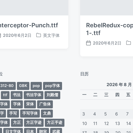
nterceptor-Punch.ttf
RebelRedux-co
1-.ttf
2020年6月2日
英文字体
发
发
2020年6月2日
布
布
发
发
日
于
布
布
期
日
于
期
云
日历
2026 年 8 月
312-80
GBK
pop
pop字体
一
二
三
四
五
ttf
书法
书法字体
刘殿儒
案字体
字体
宋体
广告体
动字
手写
手写字体
文鼎
3
4
5
6
7
蒂字体
方正
方正字迹
方正手迹
10
11
12
13
14
文
日文字体
日本
朗宋
武蔵
17
18
19
20
21