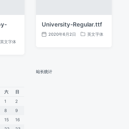
py-
University-Regular.ttf
2020年6月2日
英文字体
发
发
英文字体
布
布
日
于
期
站长统计
六
日
1
2
8
9
15
16
22
23