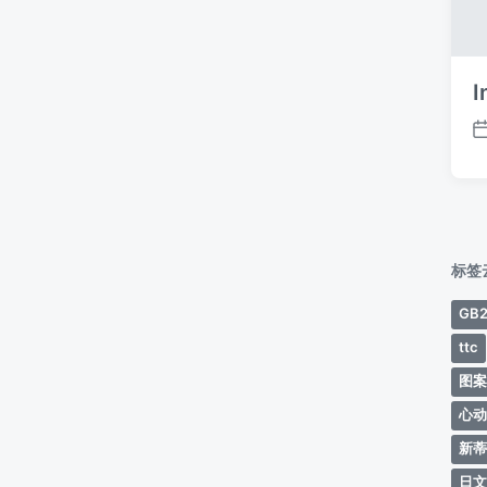
I
标签
GB2
ttc
图
心
新
日