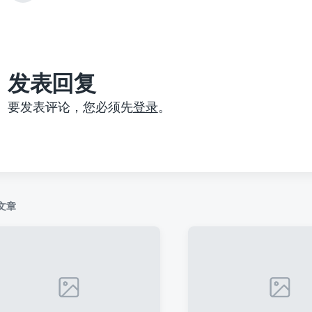
篇
文
章
：
发表回复
要发表评论，您必须先
登录
。
文章