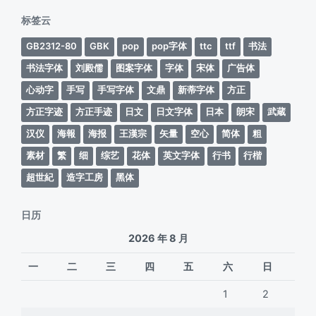
期
标签云
GB2312-80
GBK
pop
pop字体
ttc
ttf
书法
书法字体
刘殿儒
图案字体
字体
宋体
广告体
心动字
手写
手写字体
文鼎
新蒂字体
方正
方正字迹
方正手迹
日文
日文字体
日本
朗宋
武蔵
汉仪
海報
海报
王漢宗
矢量
空心
简体
粗
素材
繁
细
综艺
花体
英文字体
行书
行楷
超世紀
造字工房
黑体
日历
2026 年 8 月
一
二
三
四
五
六
日
1
2