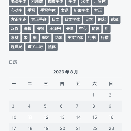
书法字体
刘殿儒
图案字体
字体
宋体
广告体
心动字
手写
手写字体
文鼎
新蒂字体
方正
方正字迹
方正手迹
日文
日文字体
日本
朗宋
武蔵
汉仪
海報
海报
王漢宗
矢量
空心
简体
粗
素材
繁
细
综艺
花体
英文字体
行书
行楷
超世紀
造字工房
黑体
日历
2026 年 8 月
一
二
三
四
五
六
日
1
2
3
4
5
6
7
8
9
10
11
12
13
14
15
16
17
18
19
20
21
22
23