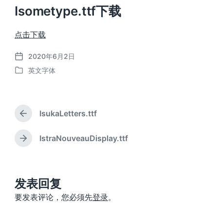
Isometype.ttf下载
点击下载
2020年6月2日
发
英文字体
布
发
日
布
期
于
IsukaLetters.ttf
上
篇
文
IstraNouveauDisplay.ttf
下
章
篇
：
文
章
：
发表回复
要发表评论，您必须先
登录
。