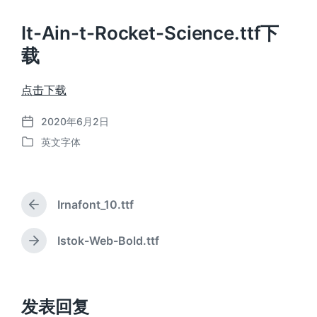
It-Ain-t-Rocket-Science.ttf下
载
点击下载
2020年6月2日
发
英文字体
布
发
日
布
期
于
Irnafont_10.ttf
上
篇
文
Istok-Web-Bold.ttf
下
章
篇
：
文
章
：
发表回复