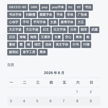
GB2312-80
GBK
pop
pop字体
ttc
ttf
书法
书法字体
刘殿儒
图案字体
字体
宋体
广告体
心动字
手写
手写字体
文鼎
新蒂字体
方正
方正字迹
方正手迹
日文
日文字体
日本
朗宋
武蔵
汉仪
海報
海报
王漢宗
矢量
空心
简体
粗
素材
繁
细
综艺
花体
英文字体
行书
行楷
超世紀
造字工房
黑体
日历
2026 年 8 月
一
二
三
四
五
六
日
1
2
3
4
5
6
7
8
9