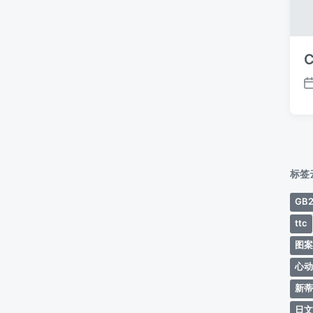
C
标签
GB2
ttc
图
心
新
日