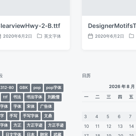
learviewHwy-2-B.ttf
DesignerMotifsT
2020年6月2日
英文字体
2020年6月2日
发
发
发
发
布
布
布
布
日
于
日
于
期
期
云
日历
2026 年 8 月
312-80
GBK
pop
pop字体
一
二
三
四
五
ttf
书法
书法字体
刘殿儒
案字体
字体
宋体
广告体
动字
手写
手写字体
文鼎
3
4
5
6
7
蒂字体
方正
方正字迹
方正手迹
10
11
12
13
14
文
日文字体
日本
朗宋
武蔵
17
18
19
20
21