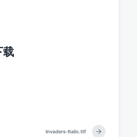
f下载
Invaders-Italic.ttf
下