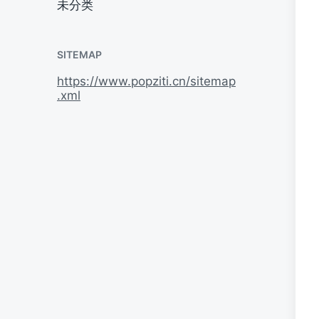
未分类
SITEMAP
https://www.popziti.cn/sitemap
.xml