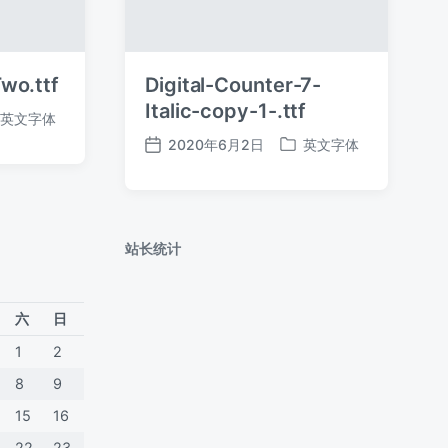
wo.ttf
Digital-Counter-7-
Italic-copy-1-.ttf
英文字体
2020年6月2日
英文字体
发
发
布
布
日
于
期
站长统计
六
日
1
2
8
9
15
16
22
23