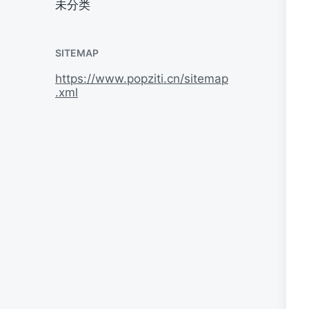
未分类
SITEMAP
https://www.popziti.cn/sitemap
.xml