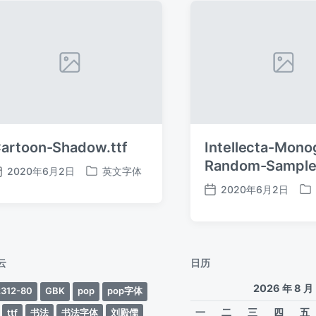
artoon-Shadow.ttf
Intellecta-Mon
Random-Samples
2020年6月2日
英文字体
发
发
2020年6月2日
布
布
发
发
日
于
布
布
期
日
于
期
云
日历
2026 年 8 月
312-80
GBK
pop
pop字体
一
二
三
四
五
ttf
书法
书法字体
刘殿儒