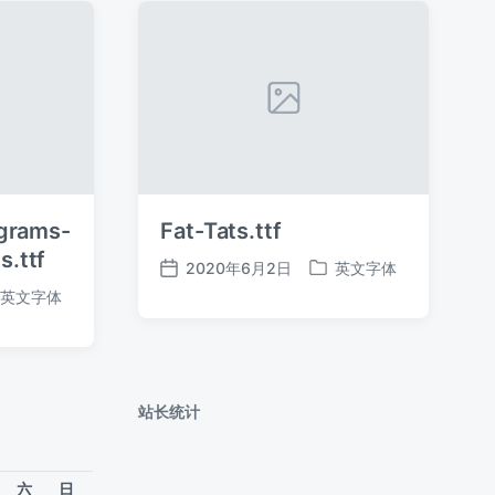
ograms-
Fat-Tats.ttf
.ttf
2020年6月2日
英文字体
发
发
英文字体
布
布
日
于
期
站长统计
六
日