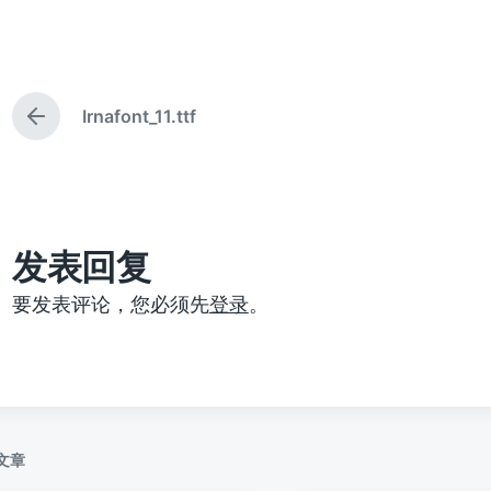
布
布
日
于
期
Irnafont_11.ttf
上
篇
文
章
：
发表回复
要发表评论，您必须先
登录
。
文章