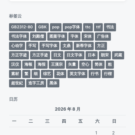
日
于
期
标签云
GB2312-80
GBK
pop
pop字体
ttc
ttf
书法
书法字体
刘殿儒
图案字体
字体
宋体
广告体
心动字
手写
手写字体
文鼎
新蒂字体
方正
方正字迹
方正手迹
日文
日文字体
日本
朗宋
武蔵
汉仪
海報
海报
王漢宗
矢量
空心
简体
粗
素材
繁
细
综艺
花体
英文字体
行书
行楷
超世紀
造字工房
黑体
日历
2026 年 8 月
一
二
三
四
五
六
日
1
2