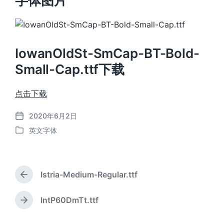
字体图片
IowanOldSt-SmCap-BT-Bold-
Small-Cap.ttf下载
点击下载
2020年6月2日
发
英文字体
布
发
日
布
期
于
Istria-Medium-Regular.ttf
上
篇
文
IntP60DmTt.ttf
下
章
篇
：