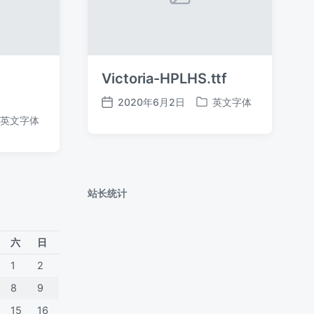
Victoria-HPLHS.ttf
2020年6月2日
英文字体
发
发
英文字体
布
布
日
于
期
站长统计
六
日
1
2
8
9
15
16