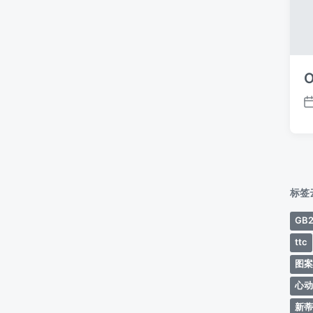
O
标签
GB2
ttc
图
心
新