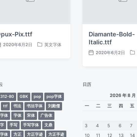
pux-Pix.ttf
Diamante-Bold-
Italic.ttf
2020年6月2日
英文字体
发
发
2020年6月2日
布
布
发
发
日
于
布
布
期
日
于
期
云
日历
2026 年 8 月
312-80
GBK
pop
pop字体
一
二
三
四
五
ttf
书法
书法字体
刘殿儒
案字体
字体
宋体
广告体
动字
手写
手写字体
文鼎
3
4
5
6
7
蒂字体
方正
方正字迹
方正手迹
10
11
12
13
14