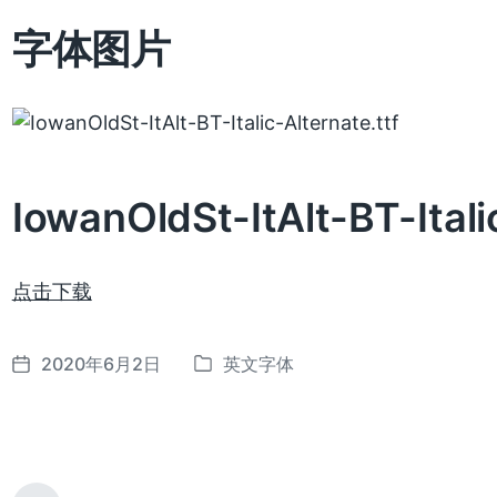
字体图片
IowanOldSt-ItAlt-BT-Ital
点击下载
2020年6月2日
英文字体
发
发
布
布
日
于
期