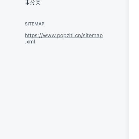
未分类
SITEMAP
https://www.popziti.cn/sitemap
.xml