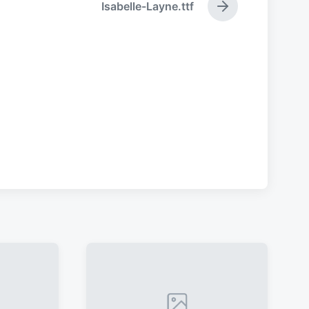
Isabelle-Layne.ttf
下
篇
文
章
：