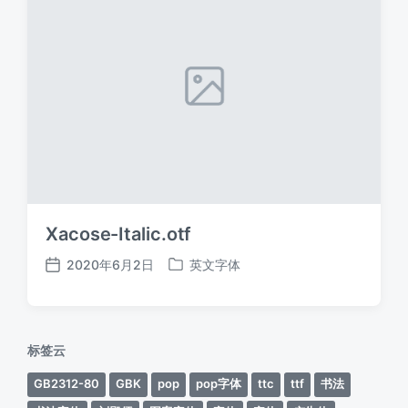
Xacose-Italic.otf
2020年6月2日
英文字体
发
发
布
布
日
于
期
标签云
GB2312-80
GBK
pop
pop字体
ttc
ttf
书法