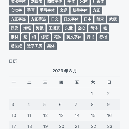
书法字体
刘殿儒
图案字体
字体
宋体
广告体
心动字
手写
手写字体
文鼎
新蒂字体
方正
方正字迹
方正手迹
日文
日文字体
日本
朗宋
武蔵
汉仪
海報
海报
王漢宗
矢量
空心
简体
粗
素材
繁
细
综艺
花体
英文字体
行书
行楷
超世紀
造字工房
黑体
日历
2026 年 8 月
一
二
三
四
五
六
日
1
2
3
4
5
6
7
8
9
10
11
12
13
14
15
16
17
18
19
20
21
22
23