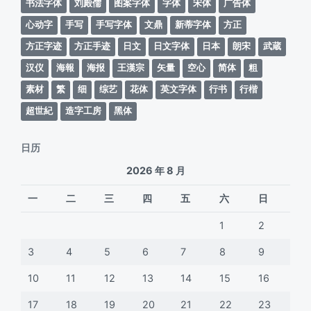
书法字体
刘殿儒
图案字体
字体
宋体
广告体
心动字
手写
手写字体
文鼎
新蒂字体
方正
方正字迹
方正手迹
日文
日文字体
日本
朗宋
武蔵
汉仪
海報
海报
王漢宗
矢量
空心
简体
粗
素材
繁
细
综艺
花体
英文字体
行书
行楷
超世紀
造字工房
黑体
日历
2026 年 8 月
一
二
三
四
五
六
日
1
2
3
4
5
6
7
8
9
10
11
12
13
14
15
16
17
18
19
20
21
22
23