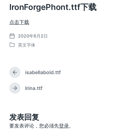
IronForgePhont.ttf下载
点击下载
2020年6月2日
发
英文字体
布
发
日
布
期
于
isabellabold.ttf
上
篇
文
Irina.ttf
下
章
篇
：
文
章
：
发表回复
要发表评论，您必须先
登录
。