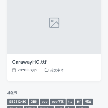
CarawayHC.ttf
2020年6月2日
英文字体
发
发
布
布
日
于
期
标签云
GB2312-80
GBK
pop
pop字体
ttc
ttf
书法