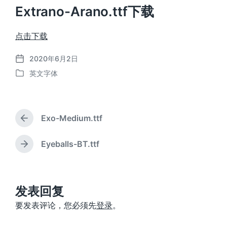
Extrano-Arano.ttf下载
点击下载
2020年6月2日
发
英文字体
布
发
日
布
期
于
Exo-Medium.ttf
上
篇
文
Eyeballs-BT.ttf
下
章
篇
：
文
章
：
发表回复
要发表评论，您必须先
登录
。