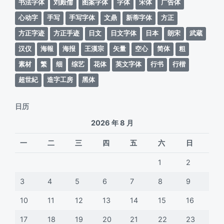
书法字体
刘殿儒
图案字体
字体
宋体
广告体
心动字
手写
手写字体
文鼎
新蒂字体
方正
方正字迹
方正手迹
日文
日文字体
日本
朗宋
武蔵
汉仪
海報
海报
王漢宗
矢量
空心
简体
粗
素材
繁
细
综艺
花体
英文字体
行书
行楷
超世紀
造字工房
黑体
日历
2026 年 8 月
一
二
三
四
五
六
日
1
2
3
4
5
6
7
8
9
10
11
12
13
14
15
16
17
18
19
20
21
22
23