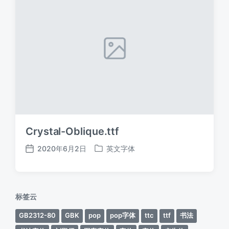
Crystal-Oblique.ttf
2020年6月2日
英文字体
发
发
布
布
日
于
期
标签云
GB2312-80
GBK
pop
pop字体
ttc
ttf
书法