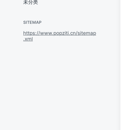
未分类
SITEMAP
https://www.popziti.cn/sitemap
.xml