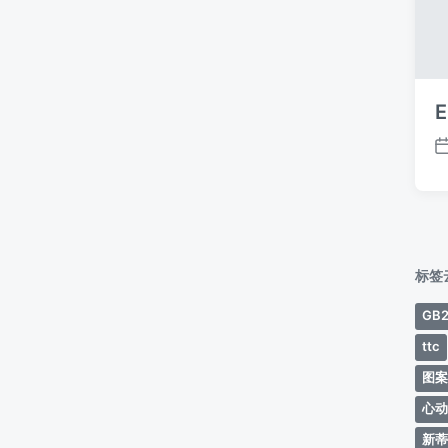
E
标签
GB2
ttc
图
心
新