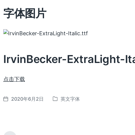
字体图片
IrvinBecker-ExtraLight-It
点击下载
2020年6月2日
英文字体
发
发
布
布
日
于
期