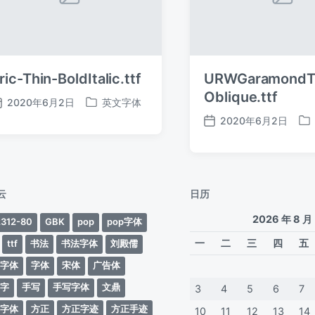
ric-Thin-BoldItalic.ttf
URWGaramondT
Oblique.ttf
2020年6月2日
英文字体
发
发
2020年6月2日
布
布
发
发
日
于
布
布
期
日
于
期
云
日历
2026 年 8 月
312-80
GBK
pop
pop字体
一
二
三
四
五
ttf
书法
书法字体
刘殿儒
案字体
字体
宋体
广告体
动字
手写
手写字体
文鼎
3
4
5
6
7
蒂字体
方正
方正字迹
方正手迹
10
11
12
13
14