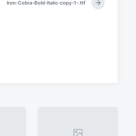
Iron-Cobra-Bold-Italic-copy-1-.ttf
下
篇
文
章
：