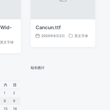
Wid-
Cancun.ttf
2020年6月2日
英文字体
发
发
英文字体
布
布
日
于
期
站长统计
六
日
1
2
8
9
15
16