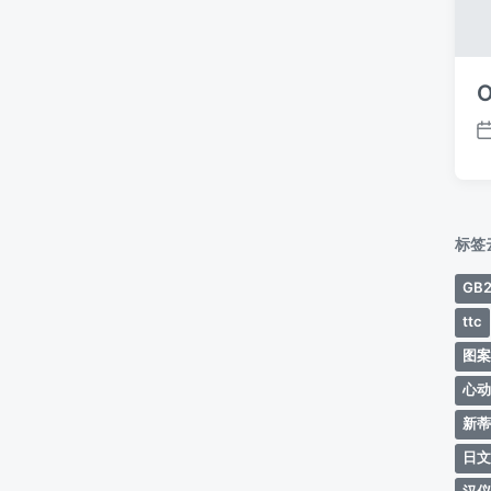
O
标签
GB2
ttc
图
心
新
日