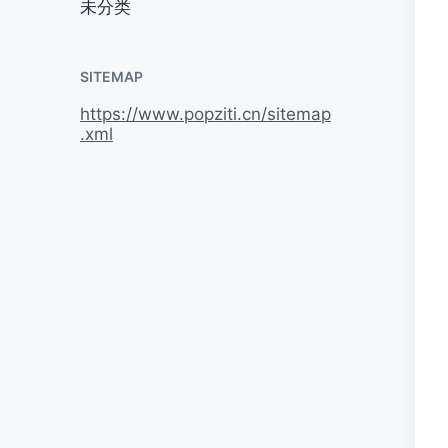
未分类
SITEMAP
https://www.popziti.cn/sitemap
.xml