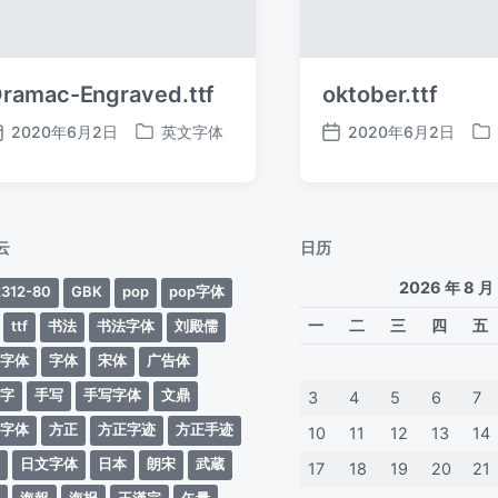
ramac-Engraved.ttf
oktober.ttf
2020年6月2日
英文字体
2020年6月2日
发
发
发
发
布
布
布
布
日
于
日
于
期
期
云
日历
2026 年 8 月
312-80
GBK
pop
pop字体
一
二
三
四
五
ttf
书法
书法字体
刘殿儒
案字体
字体
宋体
广告体
动字
手写
手写字体
文鼎
3
4
5
6
7
蒂字体
方正
方正字迹
方正手迹
10
11
12
13
14
文
日文字体
日本
朗宋
武蔵
17
18
19
20
21