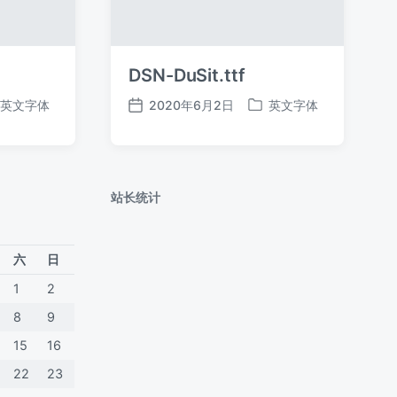
DSN-DuSit.ttf
英文字体
2020年6月2日
英文字体
发
发
布
布
日
于
期
站长统计
六
日
1
2
8
9
15
16
22
23