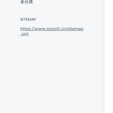
未分类
SITEMAP
https://www.popziti.cn/sitemap
.xml