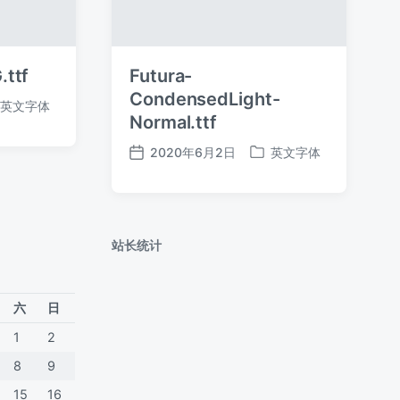
.ttf
Futura-
CondensedLight-
英文字体
Normal.ttf
2020年6月2日
英文字体
发
发
布
布
日
于
期
站长统计
六
日
1
2
8
9
15
16