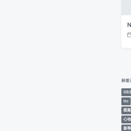
N
标签
GB2
ttc
图
心
新