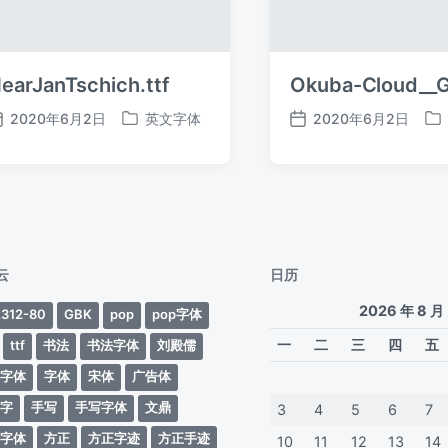
earJanTschich.ttf
Okuba-Cloud__G
2020年6月2日
英文字体
2020年6月2日
发
发
发
发
布
布
布
布
日
于
日
于
期
期
云
日历
2026 年 8 月
312-80
GBK
pop
pop字体
一
二
三
四
五
ttf
书法
书法字体
刘殿儒
案字体
字体
宋体
广告体
动字
手写
手写字体
文鼎
3
4
5
6
7
蒂字体
方正
方正字迹
方正手迹
10
11
12
13
14